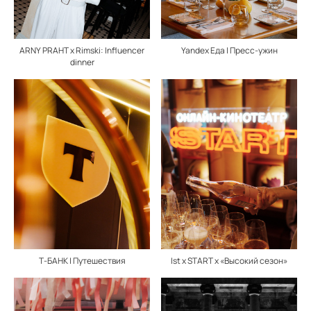
ARNY PRAHT x Rimski: Influencer
Yandex Еда | Пресс-ужин
dinner
Т-БАНК | Путешествия
Ist x START x «Высокий сезон»